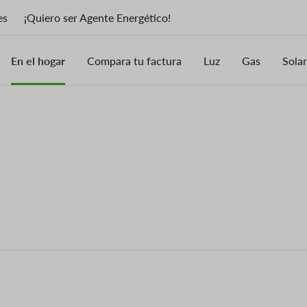
es
¡Quiero ser Agente Energético!
En el hogar
Compara tu factura
Luz
Gas
Solar