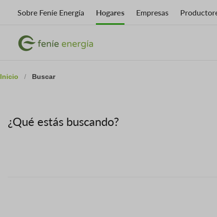
Skip
Sobre Feníe Energía
Hogares
Empresas
Productor
to
main
Imagen
content
Imagen
Inicio
/
Buscar
¿Qué estás buscando?