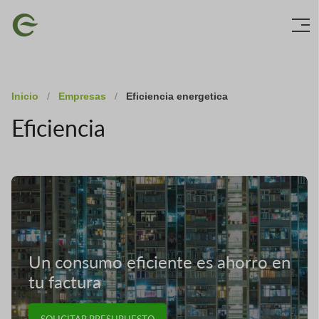
Skip
Imagen
to
main
content
Inicio
/
Empresas
/
Eficiencia energetica
Eficiencia
Imagen
Un consumo eficiente es ahorro en
tu factura
SOLICITAR PRESUPUESTO