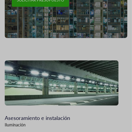
Imagen
I
Asesoramiento e instalación
A
Iluminación
Co