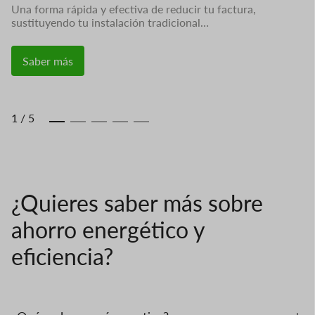
Una forma rápida y efectiva de reducir tu factura,
As
sustituyendo tu instalación tradicional…
de
Saber más
1
/
5
¿Quieres saber más sobre
ahorro energético y
eficiencia?