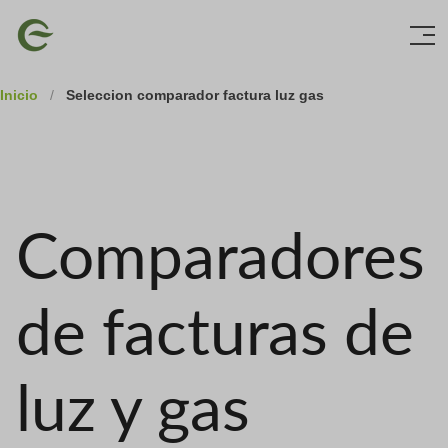
Skip
Imagen
to
main
content
Inicio
/
Seleccion comparador factura luz gas
Comparadores
de facturas de
luz y gas