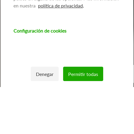
en nuestra
política de privacidad
.
Configuración de cookies
Imagen
Denegar
Permitir todas
Withdraw consent
Inicio
/
Sobre fenie
/
Agente energetico