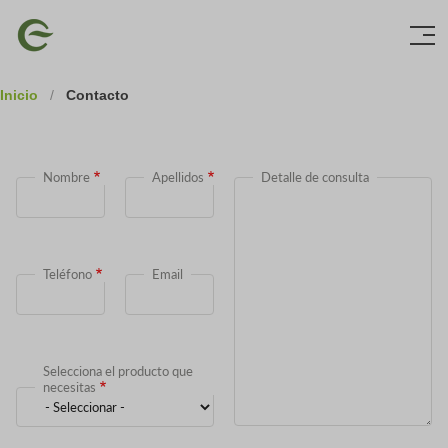
Skip
Imagen
to
main
content
Inicio
/
Contacto
Nombre
Apellidos
Detalle de consulta
Teléfono
Email
Selecciona el producto que
necesitas