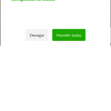
Denegar
Permitir todas
Withdraw consent
Inicio
/
Sobre fenie
/
Historia
La energía que impulsa
tu entorno
Somos una empresa comercializadora creada por miles de