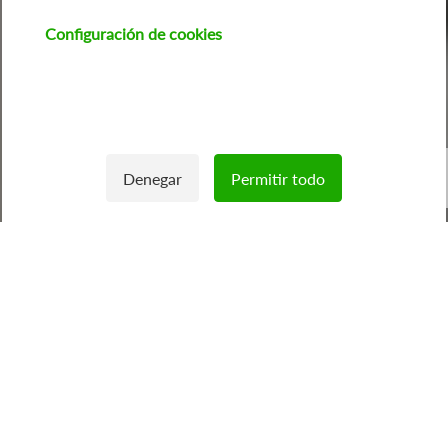
Configuración de cookies
Imaxe
Denegar
Permitir todo
Withdraw consent
Feníe Energía: La
compañía de los
Instaladores