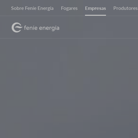
Ir
Sobre Feníe Energía
Fogares
Empresas
Produtores
o
contido
Imaxe
principal
Imaxe