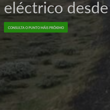
eléctrica á túa
MÁIS INFORMACIÓN