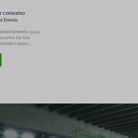
u consumo
e Enerxía
 asesoramento para
nsumos da túa
 primeiro paso…