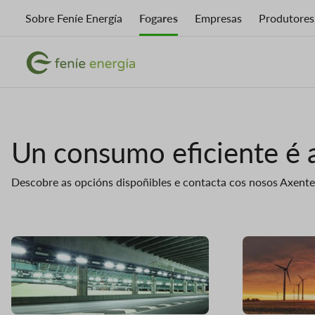
Ir
Sobre Feníe Energía
Fogares
Empresas
Produtores
o
contido
Imaxe
principal
Imaxe
Un consumo eficiente é a
Descobre as opcións dispoñibles e contacta cos nosos Axentes
Imaxe
Imaxe