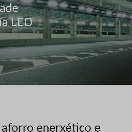
dade
ía LED
aforro enerxético e