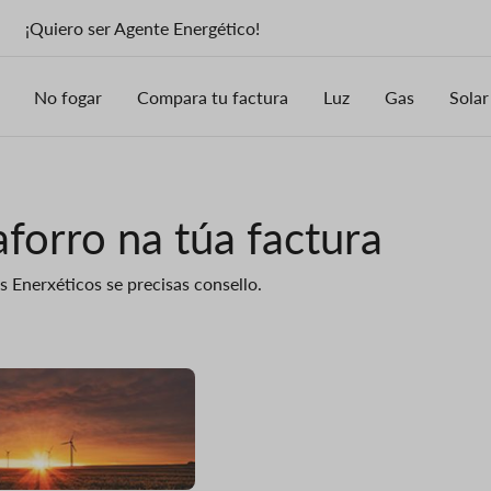
¡Quiero ser Agente Energético!
No fogar
Compara tu factura
Luz
Gas
Solar
forro na túa factura
 Enerxéticos se precisas consello.