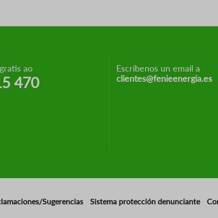
ratis ao
Escríbenos un email a
clientes@fenieenergia.es
15 470
clamaciones/Sugerencias
Sistema protección denunciante
Co