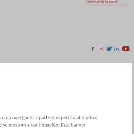
Facebook
Instagram
X
Linkedin
Youtu
no teu navegador a partir dun perfil elaborado a
ue se mostran a continuación. Este banner