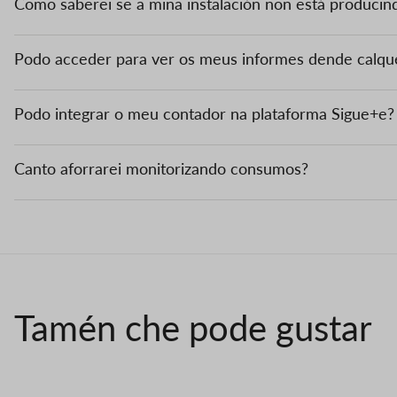
Como saberei se a miña instalación non está producin
Podo acceder para ver os meus informes dende calquera
Podo integrar o meu contador na plataforma Sigue+e?
Canto aforrarei monitorizando consumos?
Tamén che pode gustar