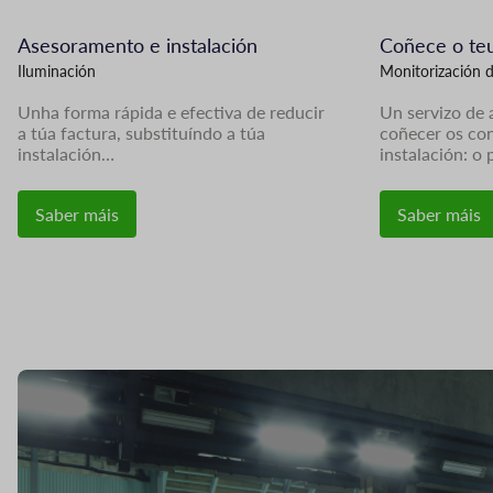
Asesoramento e instalación
Coñece o te
Iluminación
Monitorización d
Unha forma rápida e efectiva de reducir
Un servizo de
a túa factura, substituíndo a túa
coñecer os co
instalación…
instalación: o
Saber máis
Saber máis
Imaxe