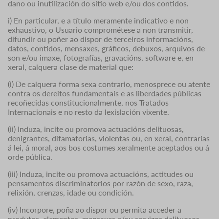
dano ou inutilización do sitio web e/ou dos contidos.
i) En particular, e a título meramente indicativo e non
exhaustivo, o Usuario comprométese a non transmitir,
difundir ou poñer ao dispor de terceiros informacións,
datos, contidos, mensaxes, gráficos, debuxos, arquivos de
son e/ou imaxe, fotografías, gravacións, software e, en
xeral, calquera clase de material que:
(i) De calquera forma sexa contrario, menosprece ou atente
contra os dereitos fundamentais e as liberdades públicas
recoñecidas constitucionalmente, nos Tratados
Internacionais e no resto da lexislación vixente.
(ii) Induza, incite ou promova actuacións delituosas,
denigrantes, difamatorias, violentas ou, en xeral, contrarias
á lei, á moral, aos bos costumes xeralmente aceptados ou á
orde pública.
(iii) Induza, incite ou promova actuacións, actitudes ou
pensamentos discriminatorios por razón de sexo, raza,
relixión, crenzas, idade ou condición.
(iv) Incorpore, poña ao dispor ou permita acceder a
produtos, elementos, mensaxes e/ou servizos delituosos,