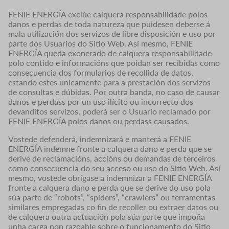
FENIE ENERGÍA exclúe calquera responsabilidade polos
danos e perdas de toda natureza que puidesen deberse á
mala utilización dos servizos de libre disposición e uso por
parte dos Usuarios do Sitio Web. Así mesmo, FENIE
ENERGÍA queda exonerado de calquera responsabilidade
polo contido e informacións que poidan ser recibidas como
consecuencia dos formularios de recollida de datos,
estando estes unicamente para a prestación dos servizos
de consultas e dúbidas. Por outra banda, no caso de causar
danos e perdass por un uso ilícito ou incorrecto dos
devanditos servizos, poderá ser o Usuario reclamado por
FENIE ENERGÍA polos danos ou perdass causados.
Vostede defenderá, indemnizará e manterá a FENIE
ENERGÍA indemne fronte a calquera dano e perda que se
derive de reclamacións, accións ou demandas de terceiros
como consecuencia do seu acceso ou uso do Sitio Web. Así
mesmo, vostede obrígase a indemnizar a FENIE ENERGÍA
fronte a calquera dano e perda que se derive do uso pola
súa parte de “robots”, “spiders”, “crawlers” ou ferramentas
similares empregadas co fin de recoller ou extraer datos ou
de calquera outra actuación pola súa parte que impoña
unha carga non razoable sobre o funcionamento do Sitio