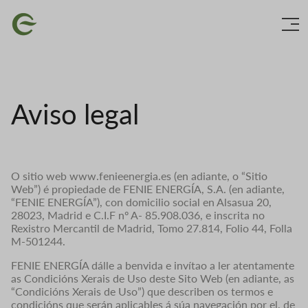
Ir
Imaxe
o
contido
principal
Aviso legal
O sitio web www.fenieenergia.es (en adiante, o “Sitio
Web”) é propiedade de FENIE ENERGÍA, S.A. (en adiante,
“FENIE ENERGÍA”), con domicilio social en Alsasua 20,
28023, Madrid e C.I.F nº A- 85.908.036, e inscrita no
Rexistro Mercantil de Madrid, Tomo 27.814, Folio 44, Folla
M-501244.
FENIE ENERGÍA dálle a benvida e invítao a ler atentamente
as Condicións Xerais de Uso deste Sito Web (en adiante, as
“Condicións Xerais de Uso”) que describen os termos e
condicións que serán aplicables á súa navegación por el, de