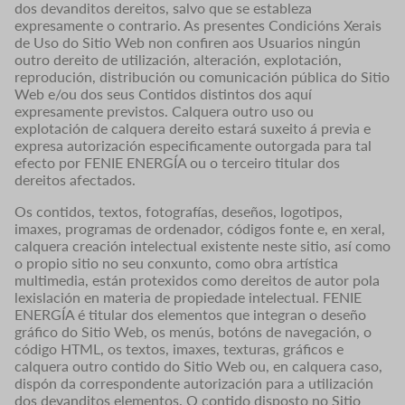
dos devanditos dereitos, salvo que se estableza
expresamente o contrario. As presentes Condicións Xerais
de Uso do Sitio Web non confiren aos Usuarios ningún
outro dereito de utilización, alteración, explotación,
reprodución, distribución ou comunicación pública do Sitio
Web e/ou dos seus Contidos distintos dos aquí
expresamente previstos. Calquera outro uso ou
explotación de calquera dereito estará suxeito á previa e
expresa autorización especificamente outorgada para tal
efecto por FENIE ENERGÍA ou o terceiro titular dos
dereitos afectados.
Os contidos, textos, fotografías, deseños, logotipos,
imaxes, programas de ordenador, códigos fonte e, en xeral,
calquera creación intelectual existente neste sitio, así como
o propio sitio no seu conxunto, como obra artística
multimedia, están protexidos como dereitos de autor pola
lexislación en materia de propiedade intelectual. FENIE
ENERGÍA é titular dos elementos que integran o deseño
gráfico do Sitio Web, os menús, botóns de navegación, o
código HTML, os textos, imaxes, texturas, gráficos e
calquera outro contido do Sitio Web ou, en calquera caso,
dispón da correspondente autorización para a utilización
dos devanditos elementos. O contido disposto no Sitio