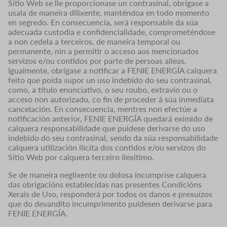
Sitio Web se lle proporcionase un contrasinal, obrígase a
usala de maneira dilixente, manténdoa en todo momento
en segredo. En consecuencia, será responsable da súa
adecuada custodia e confidencialidade, comprometéndose
a non cedela a terceiros, de maneira temporal ou
permanente, nin a permitir o acceso aos mencionados
servizos e/ou contidos por parte de persoas alleas.
Igualmente, obrígase a notificar a FENIE ENERGÍA calquera
feito que poida supor un uso indebido do seu contrasinal,
como, a título enunciativo, o seu roubo, extravío ou o
acceso non autorizado, co fin de proceder á súa inmediata
cancelación. En consecuencia, mentres non efectúe a
notificación anterior, FENIE ENERGÍA quedará eximido de
calquera responsabilidade que puidese derivarse do uso
indebido do seu contrasinal, sendo da súa responsabilidade
calquera utilización ilícita dos contidos e/ou servizos do
Sitio Web por calquera terceiro ilexítimo.
Se de maneira neglixente ou dolosa incumprise calquera
das obrigacións establecidas nas presentes Condicións
Xerais de Uso, responderá por todos os danos e prexuízos
que do devandito incumprimento puidesen derivarse para
FENIE ENERGÍA.