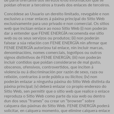
poidan ofrecer a terceiros a través dos enlaces de terceiros.
Concédese ao Usuario un dereito limitado, revogable e non
exclusivo a crear enlaces á páxina principal do Sitio Web
exclusivamente para uso privado e non comercial. Os sitios
web que inclúan enlace ao noso Sitio Web (i) non poderán
dar a entender que FENIE ENERGÍA recomenda ese sitio
web ou os seus servizos ou produtos; (ii) non poderán
falsear a súa relación con FENIE ENERGÍA nin afirmar que
FENIE ENERGÍA autorizou tal enlace, nin incluír marcas,
denominacións, nomes comerciais, logotipos ou outros
signos distintivos de FENIE ENERGÍA; (iii) non poderán
incluír contidos que poidan considerarse de mal gusto,
obscenos, ofensivos, controvertidos, que inciten á
violencia ou á discriminación por razón de sexo, raza ou
relixión, contrarios á orde pública ou ilícitos; (iv) non
poderán enlazar a ningunha páxina do Sitio Web distinta da
páxina principal; (v) deberá enlazar co propio enderezo do
Sitio Web, sen permitir que o sitio web que realice o enlace
reproduza o Sitio Web como parte da súa web ou dentro
dun dos seus “frames” ou crear un “browser” sobre
calquera das páxinas do Sitio Web. FENIE ENERGÍA poderá
solicitar, en calquera momento, que elimine calquera enlace