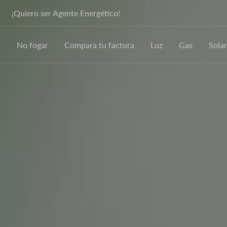
¡Quiero ser Agente Energético!
No fogar
Compara tu factura
Luz
Gas
Solar