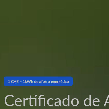
1 CAE = 1kWh de aforro enerxético
Certificado de 