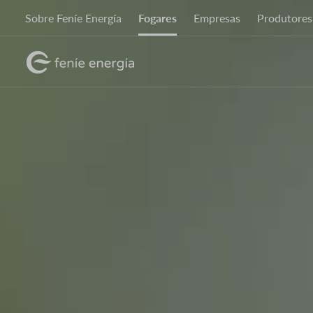
Ir
Sobre Feníe Energía
Fogares
Empresas
Produtores
o
contido
Imaxe
principal
Imaxe