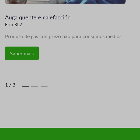
Auga quente e calefacción
S
Fixo RL2
Fi
Produto de gas con prezo fixo para consumos medios
Pr
Saber máis
1
/
3