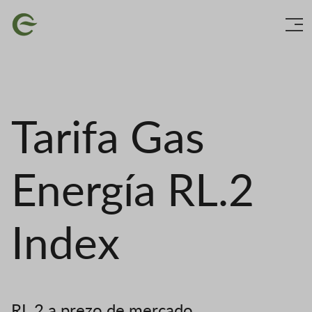
Ir
Imaxe
o
contido
principal
Tarifa Gas
Energía RL.2
Index
RL.2 a prezo de mercado