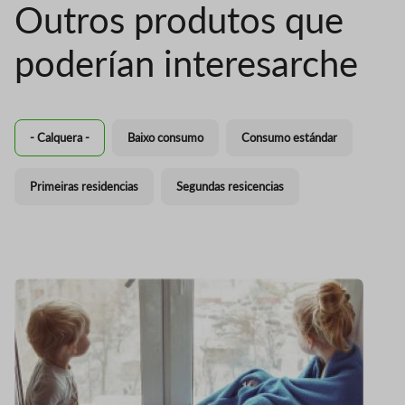
Outros produtos que
poderían interesarche
- Calquera -
Baixo consumo
Consumo estándar
Primeiras residencias
Segundas resicencias
Pr
Imaxe
I