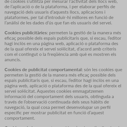
de cookies s’utilitza per mesurar l’activitat dels llocs web,
de l’aplicació o de la plataforma, i per elaborar perfils de
navegació dels usuaris d’aquests llocs, aplicacions i
plataformes, per tal d’introduir-hi millores en funció de
l’anàlisi de les dades d’ús que fan els usuaris del servei.
Cookies publicitàries
: permeten la gestió de la manera més
eficaç possible dels espais publicitaris que, si escau, l’editor
hagi inclòs en una pàgina web, aplicació o plataforma des
de la qual ofereix el servei sol·licitat, d’acord amb criteris
com el contingut o la freqüència amb què es mostren els
anuncis.
Cookies de publicitat comportamental
: són les cookies que
permeten la gestió de la manera més eficaç possible dels
espais publicitaris que, si escau, l’editor hagi inclòs en una
pàgina web, aplicació o plataforma des de la qual ofereix el
servei sol·licitat. Aquestes cookies emmagatzemen
informació del comportament dels usuaris, obtinguda a
través de l’observació continuada dels seus hàbits de
navegació, la qual cosa permet desenvolupar un perfil
específic per mostrar publicitat en funció d’aquest
comportament.