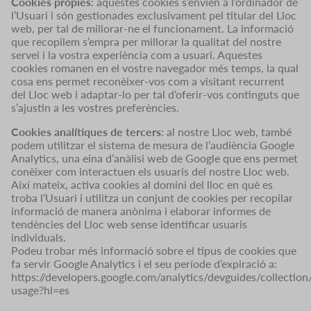
Cookies pròpies
: aquestes cookies s’envien a l’ordinador de
l’Usuari i són gestionades exclusivament pel titular del Lloc
web, per tal de millorar-ne el funcionament. La informació
que recopilem s’empra per millorar la qualitat del nostre
servei i la vostra experiència com a usuari. Aquestes
cookies romanen en el vostre navegador més temps, la qual
cosa ens permet reconèixer-vos com a visitant recurrent
del Lloc web i adaptar-lo per tal d’oferir-vos continguts que
s’ajustin a les vostres preferències.
Cookies analítiques de tercers
: al nostre Lloc web, també
podem utilitzar el sistema de mesura de l’audiència Google
Analytics, una eina d’anàlisi web de Google que ens permet
conèixer com interactuen els usuaris del nostre Lloc web.
Així mateix, activa cookies al domini del lloc en què es
troba l’Usuari i utilitza un conjunt de cookies per recopilar
informació de manera anònima i elaborar informes de
tendències del Lloc web sense identificar usuaris
individuals.
Podeu trobar més informació sobre el tipus de cookies que
fa servir Google Analytics i el seu període d’expiració a:
https://developers.google.com/analytics/devguides/collection/
usage?hl=es