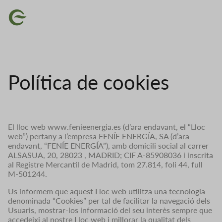
Vés
Imatge
al
contingut
Política de cookies
El lloc web www.fenieenergia.es (d’ara endavant, el “Lloc
web”) pertany a l’empresa FENÍE ENERGÍA, SA (d’ara
endavant, “FENÍE ENERGÍA”), amb domicili social al carrer
ALSASUA, 20, 28023 , MADRID; CIF A-85908036 i inscrita
al Registre Mercantil de Madrid, tom 27.814, foli 44, full
M-501244.
Us informem que aquest Lloc web utilitza una tecnologia
denominada “Cookies” per tal de facilitar la navegació dels
Usuaris, mostrar-los informació del seu interès sempre que
accedeixi al nostre Lloc web i millorar la qualitat dels