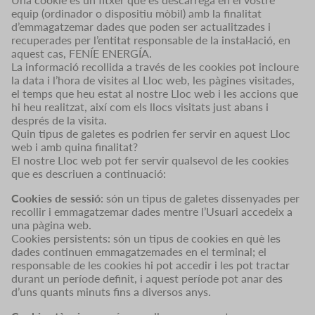
equip (ordinador o dispositiu mòbil) amb la finalitat
d’emmagatzemar dades que poden ser actualitzades i
recuperades per l’entitat responsable de la instal·lació, en
aquest cas, FENÍE ENERGÍA.
La informació recollida a través de les cookies pot incloure
la data i l’hora de visites al Lloc web, les pàgines visitades,
el temps que heu estat al nostre Lloc web i les accions que
hi heu realitzat, així com els llocs visitats just abans i
després de la visita.
Quin tipus de galetes es podrien fer servir en aquest Lloc
web i amb quina finalitat?
El nostre Lloc web pot fer servir qualsevol de les cookies
que es descriuen a continuació:
Cookies de sessió
: són un tipus de galetes dissenyades per
recollir i emmagatzemar dades mentre l’Usuari accedeix a
una pàgina web.
Cookies persistents: són un tipus de cookies en què les
dades continuen emmagatzemades en el terminal; el
responsable de les cookies hi pot accedir i les pot tractar
durant un període definit, i aquest període pot anar des
d’uns quants minuts fins a diversos anys.