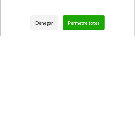
Denegar
Permetre totes
Withdraw consent