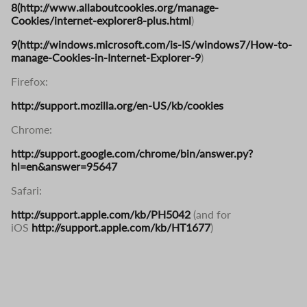
8(http://www.allaboutcookies.org/manage-
Cookies/internet-explorer8-plus.html
)
9(http://windows.microsoft.com/is-IS/windows7/How-to-
manage-Cookies-in-Internet-Explorer-9
)
Firefox:
http://support.mozilla.org/en-US/kb/cookies
Chrome:
http://support.google.com/chrome/bin/answer.py?
hl=en&answer=95647
Safari:
http://support.apple.com/kb/PH5042
(and for
iOS
http://support.apple.com/kb/HT1677
)