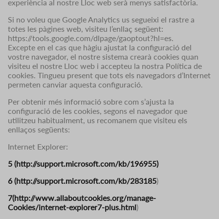
experiència al nostre Lloc web serà menys satisfactòria.
Si no voleu que Google Analytics us segueixi el rastre a
totes les pàgines web, visiteu l’enllaç següent:
https://tools.google.com/dlpage/gaoptout?hl=es.
Excepte en el cas que hàgiu ajustat la configuració del
vostre navegador, el nostre sistema crearà cookies quan
visiteu el nostre Lloc web i accepteu la nostra Política de
cookies. Tingueu present que tots els navegadors d’Internet
permeten canviar aquesta configuració.
Per obtenir més informació sobre com s’ajusta la
configuració de les cookies, segons el navegador que
utilitzeu habitualment, us recomanem que visiteu els
enllaços següents:
Internet Explorer:
5 (http://support.microsoft.com/kb/196955)
6 (http://support.microsoft.com/kb/283185
)
7(http://www.allaboutcookies.org/manage-
Cookies/internet-explorer7-plus.html
)