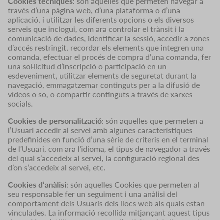
Cookies tècniques
: són aquelles que permeten navegar a
través d’una pàgina web, d’una plataforma o d’una
aplicació, i utilitzar les diferents opcions o els diversos
serveis que inclogui, com ara controlar el trànsit i la
comunicació de dades, identificar la sessió, accedir a zones
d’accés restringit, recordar els elements que integren una
comanda, efectuar el procés de compra d’una comanda, fer
una sol·licitud d’inscripció o participació en un
esdeveniment, utilitzar elements de seguretat durant la
navegació, emmagatzemar continguts per a la difusió de
vídeos o so, o compartir continguts a través de xarxes
socials.
Cookies de personalització
: són aquelles que permeten a
l’Usuari accedir al servei amb algunes característiques
predefinides en funció d’una sèrie de criteris en el terminal
de l’Usuari, com ara l’idioma, el tipus de navegador a través
del qual s’accedeix al servei, la configuració regional des
d’on s’accedeix al servei, etc.
Cookies d’anàlisi
: són aquelles Cookies que permeten al
seu responsable fer un seguiment i una anàlisi del
comportament dels Usuaris dels llocs web als quals estan
vinculades. La informació recollida mitjançant aquest tipus