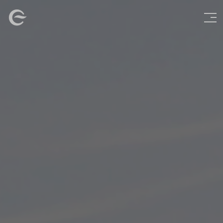
Vés
Imatge
al
contingut