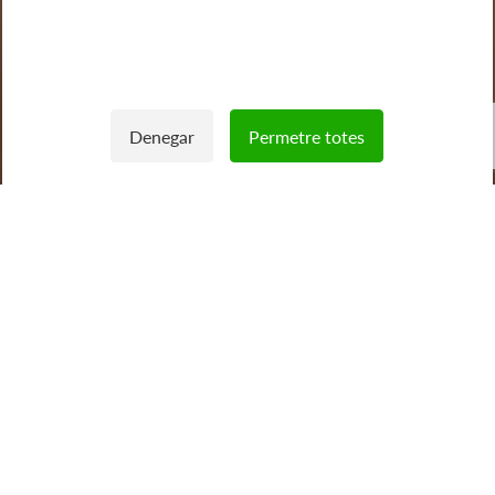
Imatge
Denegar
Permetre totes
Withdraw consent
Vols saber quanta energia
produeix la teva planta?
És fonamental conèixer la producció de les plantes per
controlar l'energia que entra i vigilar el propi rendiment.
Posem al teu servei l'eina Sigue + e, una plataforma de
seguiment que t'ofereix importants avantatges.