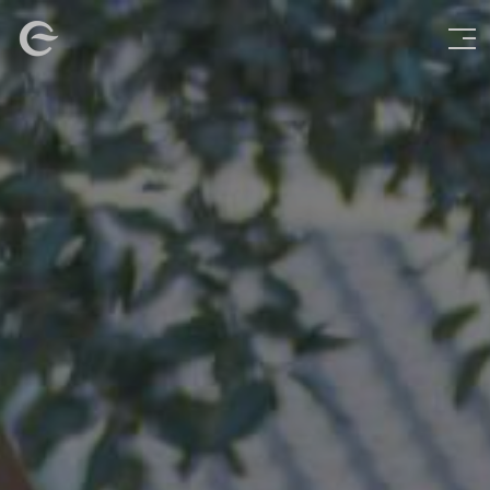
Vés
Imatge
al
contingut