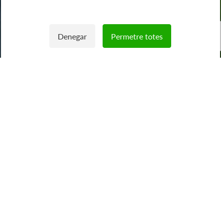
Denegar
Permetre totes
Withdraw consent
El nostre objectiu com
a empresa és
aconseguir un model
energètic més
sostenible