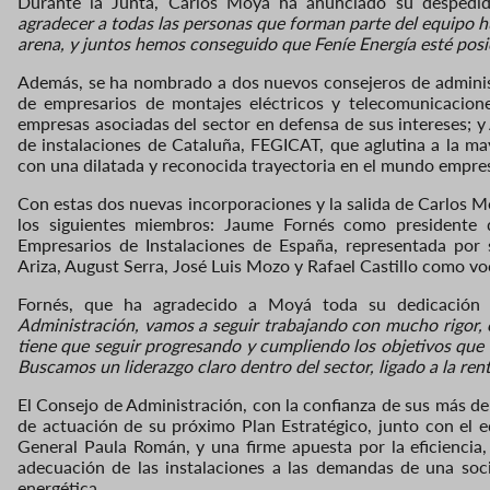
Durante la Junta, Carlos Moyá ha anunciado su despedi
agradecer a todas las personas que forman parte del equipo h
arena, y juntos hemos conseguido que Feníe Energía esté posi
Además, se ha nombrado a dos nuevos consejeros de administr
de empresarios de montajes eléctricos y telecomunicacio
empresas asociadas del sector en defensa de sus intereses; 
de instalaciones de Cataluña, FEGICAT, que aglutina a la m
con una dilatada y reconocida trayectoria en el mundo empresa
Con estas dos nuevas incorporaciones y la salida de Carlos M
los siguientes miembros: Jaume Fornés como presidente 
Empresarios de Instalaciones de España, representada por
Ariza, August Serra, José Luis Mozo y Rafael Castillo como vo
Fornés, que ha agradecido a Moyá toda su dedicación e
Administración, vamos a seguir trabajando con mucho rigor, c
tiene que seguir progresando y cumpliendo los objetivos que 
Buscamos un liderazgo claro dentro del sector, ligado a la rent
El Consejo de Administración, con la confianza de sus más de 3
de actuación de su próximo Plan Estratégico, junto con el 
General Paula Román, y una firme apuesta por la eficiencia, 
adecuación de las instalaciones a las demandas de una so
energética.