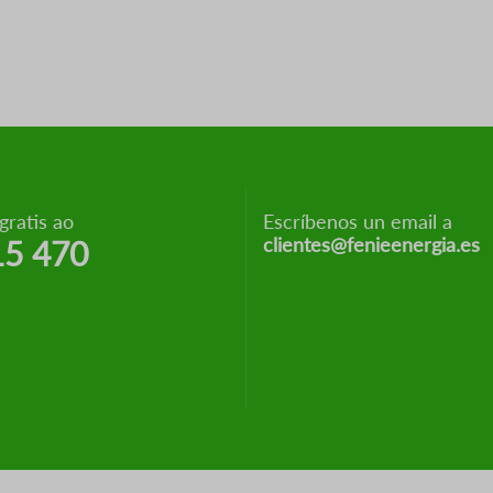
ratis ao
Escríbenos un email a
clientes@fenieenergia.es
15 470