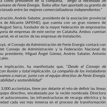
da como presidente de la compañía,
“Tengo la necesidad de
umano de Feníe Energía. Todos ellos han aportado su granito de
cionada entre las mejores comercializadoras independientes.”
ación, Andrés Sabater, presidente de la asociación provincial
nes de Alicante (APEME), que cuenta con un gran número de
y August Serra, fundador de la mayor federación de empresarios
ayoría de empresas de este sector en Cataluña. Ambos cuentan
rial, en el sector de las empresas de instalación.
oyá, el Consejo de Administración de Feníe Energía contará con
del Consejo de Administración y la Federación Nacional de
 su presidente, Miguel Ángel Gómez, Andrés Sabater, Antonio
cales.
 implicación, ha manifestado que, “
Desde el Consejo de
on Ilusión y total implicación. La compañía de los instaladores
vamos a marcar, junto con el equipo directivo de Feníe Energía.
abilidad y sostenibilidad”
.000 accionistas, tiene por delante el reto de definir las líneas
equipo directivo, encabezado por la recién nombrada Directora
el autoconsumo, las infraestructuras de recarga eléctrica y la
ciedad cada vez más inmersa en el proceso de transformación