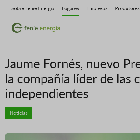
Ir
Sobre Feníe Energía
Fogares
Empresas
Produtores
o
contido
Imaxe
principal
Imaxe
Jaume Fornés, nuevo Pre
la compañía líder de las
independientes
Noticias