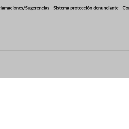
clamaciones/Sugerencias
Sistema protección denunciante
Co