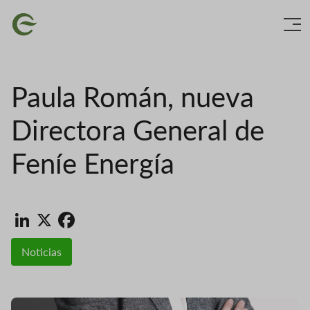
Ir
Imaxe
o
contido
principal
Paula Román, nueva
Directora General de
Feníe Energía
LinkedIn
X
Facebook
Noticias