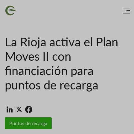
Ir
Imaxe
o
contido
principal
La Rioja activa el Plan
Moves II con
financiación para
puntos de recarga
LinkedIn
X
Facebook
Puntos de recarga