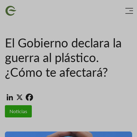
Ir
Imaxe
o
contido
principal
El Gobierno declara la
guerra al plástico.
¿Cómo te afectará?
LinkedIn
X
Facebook
Noticias