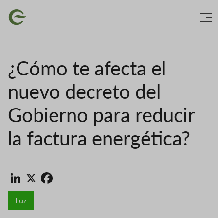
Ir
Imaxe
o
contido
principal
¿Cómo te afecta el
nuevo decreto del
Gobierno para reducir
la factura energética?
LinkedIn
X
Facebook
Luz