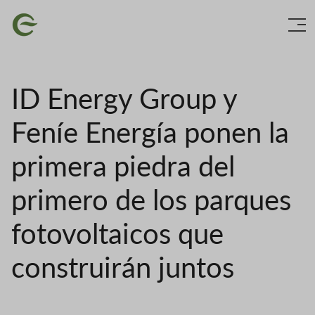
Ir
Imaxe
o
contido
principal
ID Energy Group y
Feníe Energía ponen la
primera piedra del
primero de los parques
fotovoltaicos que
construirán juntos