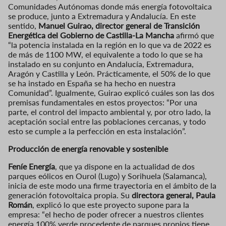
Comunidades Autónomas donde más energía fotovoltaica
se produce, junto a Extremadura y Andalucía. En este
sentido,
Manuel Guirao, director general de Transición
Energética del Gobierno de Castilla-La Mancha
afirmó que
“la potencia instalada en la región en lo que va de 2022 es
de más de 1100 MW, el equivalente a todo lo que se ha
instalado en su conjunto en Andalucía, Extremadura,
Aragón y Castilla y León. Prácticamente, el 50% de lo que
se ha instado en España se ha hecho en nuestra
Comunidad”. Igualmente, Guirao explicó cuáles son las dos
premisas fundamentales en estos proyectos: “Por una
parte, el control del impacto ambiental y, por otro lado, la
aceptación social entre las poblaciones cercanas, y todo
esto se cumple a la perfección en esta instalación”.
Producción de energía renovable y sostenible
Feníe Energía
, que ya dispone en la actualidad de dos
parques eólicos en Ourol (Lugo) y Sorihuela (Salamanca),
inicia de este modo una firme trayectoria en el ámbito de la
generación fotovoltaica propia. Su
directora general, Paula
Román
, explicó lo que este proyecto supone para la
empresa: “el hecho de poder ofrecer a nuestros clientes
energía 100% verde procedente de parques propios tiene