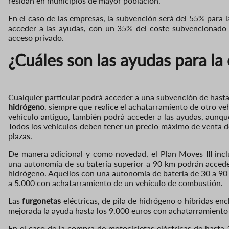
residan en municipios de mayor población.
En el caso de las empresas, la subvención será del 55% para
acceder a las ayudas, con un 35% del coste subvencionado 
acceso privado.
¿Cuáles son las ayudas para la
Cualquier particular podrá acceder a una subvención de hast
hidrógeno
, siempre que realice el achatarramiento de otro v
vehículo antiguo, también podrá acceder a las ayudas, aunq
Todos los vehículos deben tener un precio máximo de venta d
plazas.
De manera adicional y como novedad, el Plan Moves III inc
una autonomía de su batería superior a 90 km podrán acceder
hidrógeno. Aquellos con una autonomía de batería de 30 a 90
a 5.000 con achatarramiento de un vehículo de combustión.
Las
furgonetas
eléctricas, de pila de hidrógeno o híbridas e
mejorada la ayuda hasta los 9.000 euros con achatarramiento
En el caso de la compra de motocicletas eléctricas de hasta 