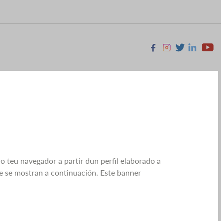
Facebook
Instagram
X
Linkedin
Youtu
no teu navegador a partir dun perfil elaborado a
ue se mostran a continuación. Este banner