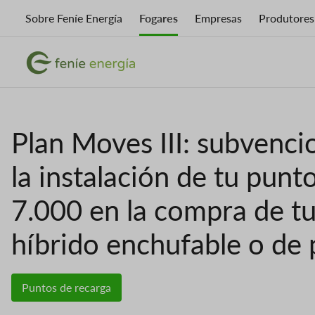
Ir
Sobre Feníe Energía
Fogares
Empresas
Produtores
o
contido
Imaxe
principal
Imaxe
Plan Moves III: subvenci
la instalación de tu punt
7.000 en la compra de tu 
híbrido enchufable o de 
Puntos de recarga