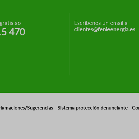
ratis ao
Escríbenos un email a
clientes@fenieenergia.es
15 470
clamaciones/Sugerencias
Sistema protección denunciante
Co