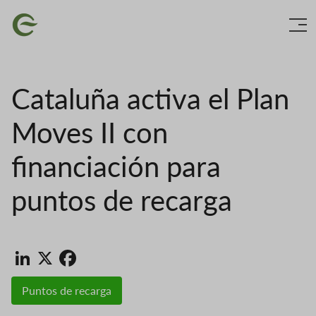
Ir
Imaxe
o
contido
principal
Cataluña activa el Plan
Moves II con
financiación para
puntos de recarga
LinkedIn
X
Facebook
Puntos de recarga