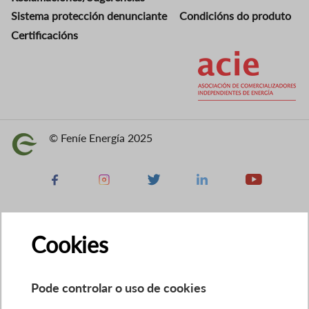
Sistema protección denunciante
Condicións do produto
Certificacións
Imaxe
© Feníe Energía 2025
Imaxe
Facebook
Instagram
X
Linkedin
Youtube
Cookies
Pode controlar o uso de cookies