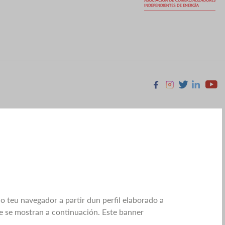
Facebook
Instagram
X
Linkedin
Youtu
no teu navegador a partir dun perfil elaborado a
ue se mostran a continuación. Este banner