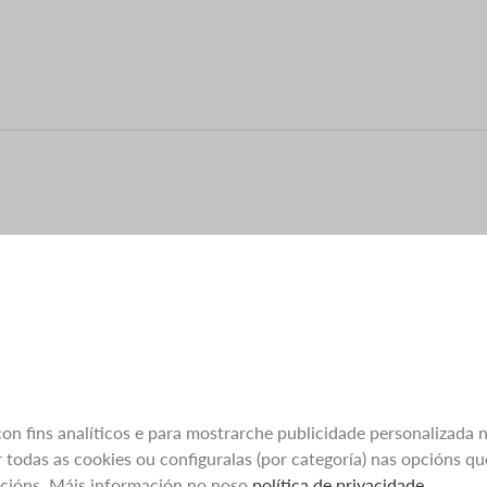
 con fins analíticos e para mostrarche publicidade personalizada 
 todas as cookies ou configuralas (por categoría) nas opcións q
pcións. Máis información no noso
política de privacidade
.