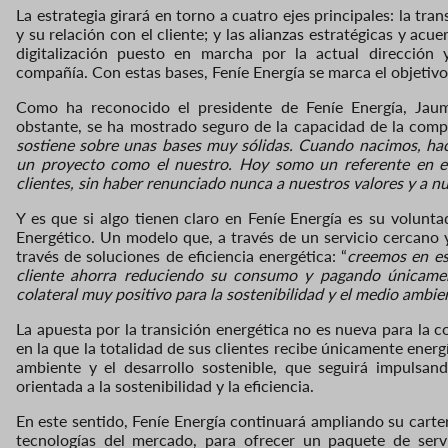
La estrategia girar
á
en torno a cuatro ejes principales: la tran
y su relación con el cliente; y las alianzas estratégicas y acu
digitalización puesto en marcha por la actual dirección
compañía.
Con estas bases, Feníe Energía se marca el objetivo
Como ha reconocido
el presidente
de
Feníe Energía
, Jau
obstante, se ha mostrado
seguro
de la capacidad de la compa
sostiene sobre unas bases muy sólidas. Cuando nacimos, hac
un proyecto como el nuestro. Hoy somo un referente en e
clientes
, sin haber renunciado nunca a
nuestros valores y
a
nu
Y es que si algo tienen claro en Feníe Energía es
su volunt
Energético. Un modelo que, a través de un servicio cercano y
través de soluciones de eficiencia energética: “
creemos en es
cliente ahorra reduciendo su consumo y
pagando únicamen
colateral muy
positivo
para la sostenibilidad y el medio ambie
La apuesta por la transición energética no es nueva para la
en la que
la totalidad
de sus clientes recibe únicamente ener
ambiente y el desarrollo sostenible, que seguirá impulsan
orientada a la sostenibilidad y la eficiencia.
En este sentido,
Feníe Energía continuará ampliando su carte
tecnologías del mercado, para ofrecer un paquete de serv