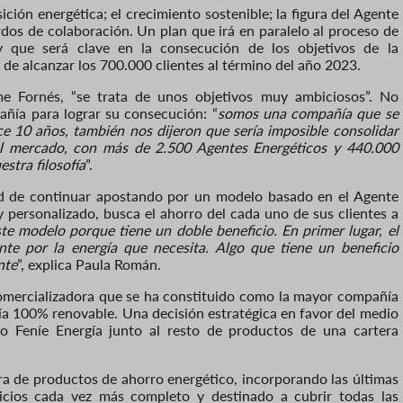
sición energética; el crecimiento sostenible; la figura del Agente
erdos de colaboración.
Un plan que irá en paralelo al proceso de
 y que será clave en la consecución de los objetivos de la
 de alcanzar los
7
00.000 clientes al
término
del año 2023.
me Fornés,
“se trata de unos objetivos muy ambiciosos”
. N
o
ñía para lograr su consecución: “
somos una compañía que se
e 10 años, también nos dijeron que sería imposible consolidar
l mercado, con más de 2.
5
00 Agentes Energéticos y 440.000
estra filosofía
”.
ad de
continuar apostando
por
un
modelo basado en
el
Agente
 personalizado, busca el ahorro del cada uno de sus cliente
s
a
te modelo porque tiene un doble beneficio. En primer lugar, el
te por la energía que necesita. Algo que tiene un beneficio
nte
”, explica Paula Román.
 comercializadora que se ha constituido como la mayor compañía
gía 100% renovable.
Una decisión estratégica en favor del medio
do Feníe Energía junto al resto de productos de una cartera
ra de productos de ahorro energético, incorporando las últimas
icios cada vez más completo y destinado a cubrir todas las