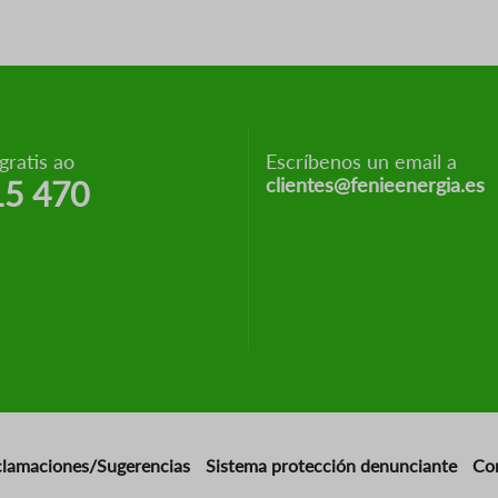
ratis ao
Escríbenos un email a
clientes@fenieenergia.es
15 470
clamaciones/Sugerencias
Sistema protección denunciante
Co