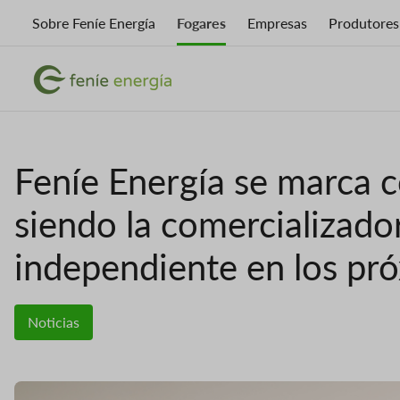
Ir
Sobre Feníe Energía
Fogares
Empresas
Produtores
o
contido
Imaxe
principal
Imaxe
Feníe Energía se marca 
siendo la comercializado
independiente en los pró
Noticias