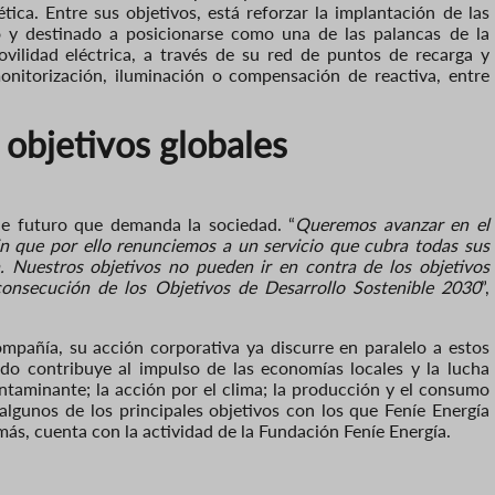
tica. Entre sus objetivos, está reforzar la implantación de las
 y destinado a posicionarse como una de las palancas de la
vilidad eléctrica, a través de su red de puntos de recarga y
onitorización, iluminación o compensación de r
e
activa, entre
 objetivos globales
e futuro que demanda la sociedad. “
Queremos avanzar en el
in
que
por ello renunci
emos
a un servicio que cubra todas sus
Nuestros objetivos no pueden ir en contra de los objetivos
onsecución de los Objetivos de Desarrollo Sostenible 2030
”,
compañía, su acción corporativa ya discurre en paralelo a estos
zado contribuye a
l impulso de las economías locales y la lucha
ntaminante; la acción por el clima; la producción y el consumo
algunos de los principales objetivos con los que Feníe Energía
más
,
cuenta con la actividad de la Fundación Feníe Energía.