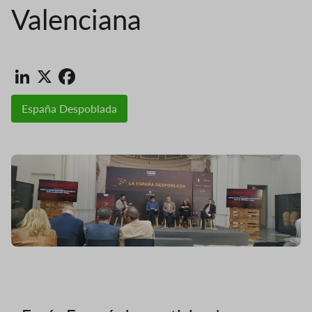
Valenciana
LinkedIn
X
Facebook
España Despoblada