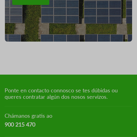
Ponte en contacto connosco se tes dúbidas ou
queres contratar algún dos nosos servizos.
Chámanos gratis ao
900 215 470