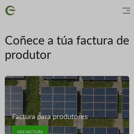
Ir
Imaxe
o
contido
principal
Coñece a túa factura de
produtor
Imaxe
Factura para produtores
VER FACTURA