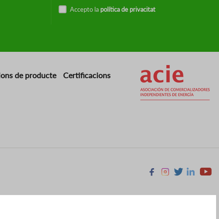
Accepto la
política de privacitat
Imatge
ions de producte
Certificacions
Facebook
Instagram
X
Linkedin
Youtu