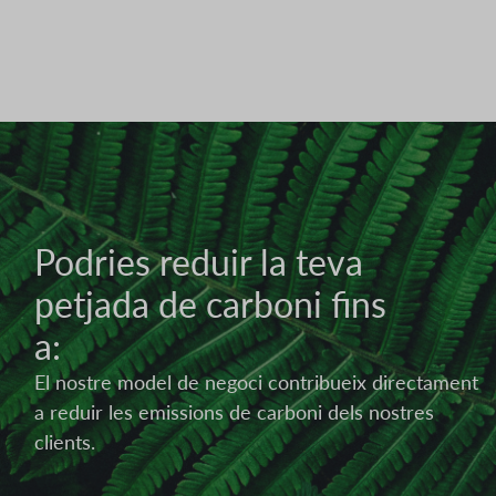
Imatge
Podries reduir la teva
petjada de carboni fins
a:
El nostre model de negoci contribueix directament
a reduir les emissions de carboni dels nostres
clients.