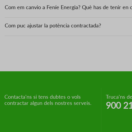
Com em canvio a Feníe Energia? Què has de tenir en
Com puc ajustar la potència contractada?
Contacta'ns si tens dubtes o vols
Truca'ns de
contractar algun dels nostres serveis.
900 2