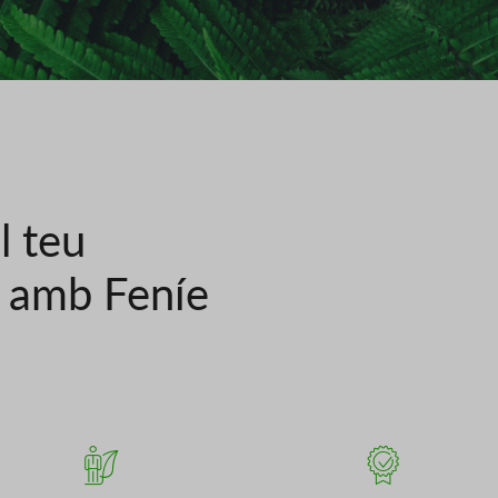
l teu
c amb Feníe