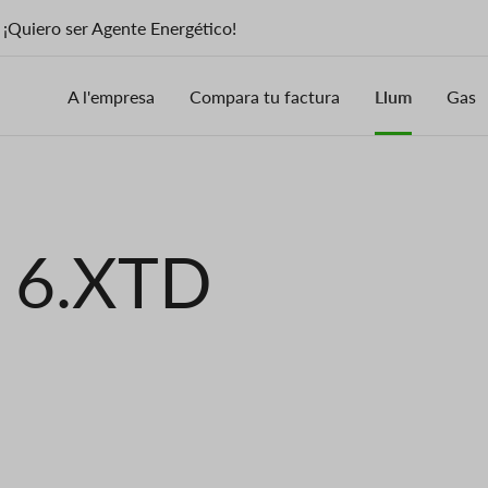
¡Quiero ser Agente Energético!
A l'empresa
Compara tu factura
Llum
Gas
i 6.XTD