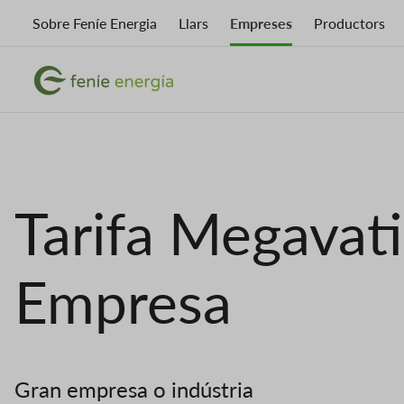
Vés
Sobre Feníe Energia
Llars
Empreses
Productors
al
contingut
Imatge
Imatge
Tarifa Megavat
Empresa
Gran empresa o indústria