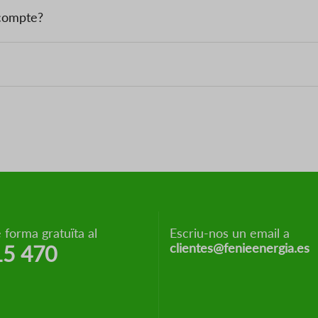
 compte?
 forma gratuïta al
Escriu-nos un email a
clientes@fenieenergia.es
15 470