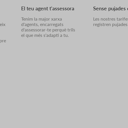
El teu agent t'assessora
Sense pujades 
Tenim la major xarxa
Les nostres tarif
eix
d'agents, encarregats
registren pujades 
d'assessorar-te perquè triïs
el que més s'adapti a tu.
pre