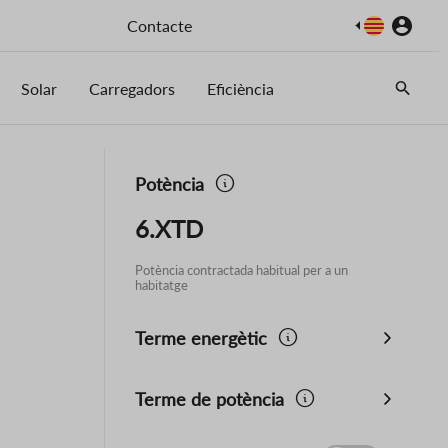
Imatge
Contacte
Solar
Carregadors
Eficiència
Potència
6.XTD
Potència contractada habitual per a un
habitatge
Terme energètic
Terme de potència