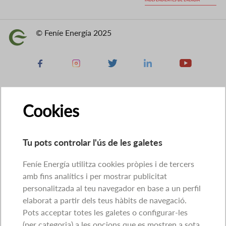
© Feníe Energía 2025
Imatge
Facebook
Instagram
X
Linkedin
Youtube
Cookies
Tu pots controlar l'ús de les galetes
Feníe Energía utilitza cookies pròpies i de tercers
amb fins analítics i per mostrar publicitat
personalitzada al teu navegador en base a un perfil
elaborat a partir dels teus hàbits de navegació.
Pots acceptar totes les galetes o configurar-les
(per categoria) a les opcions que es mostren a sota.