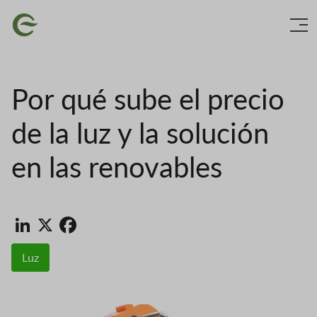
Vés
Imatge
al
contingut
Por qué sube el precio
de la luz y la solución
en las renovables
LinkedIn
X
Facebook
Luz