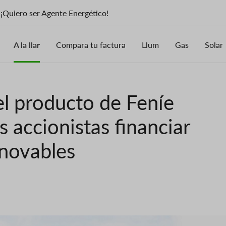
¡Quiero ser Agente Energético!
A la llar
Compara tu factura
Llum
Gas
Solar
el producto de Feníe
 accionistas financiar
enovables