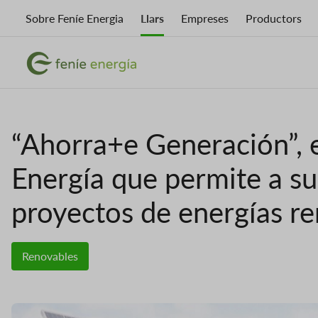
Vés
Sobre Feníe Energia
Llars
Empreses
Productors
al
contingut
Imatge
Imatge
“Ahorra+e Generación”, 
Energía que permite a sus
proyectos de energías r
Renovables