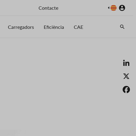
Imatge
Contacte
Carregadors
Eficiència
CAE
Li
X
F