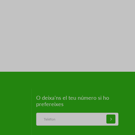
O deixa'ns el teu número si ho
prefereixes