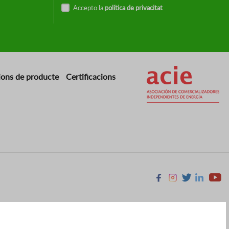
Accepto la
política de privacitat
Imatge
ions de producte
Certificacions
Facebook
Instagram
X
Linkedin
Youtu