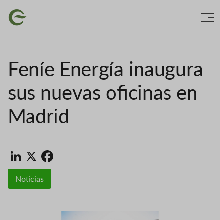
Vés
Imatge
al
contingut
Feníe Energía inaugura
sus nuevas oficinas en
Madrid
LinkedIn
X
Facebook
Noticias