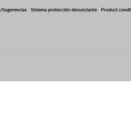
/Sugerencias
Sistema protección denunciante
Product condi