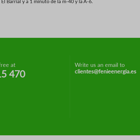
El Barrial y a 1 minuto de la m-40 y la A-6.
free at
Write us an email to
clientes@fenieenergia.es
15 470