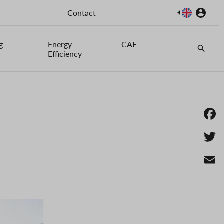
Image
Contact
g
Energy
CAE
s
Efficiency
Fa
Twi
Em