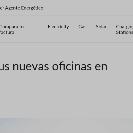
ser Agente Energético!
Compara tu
Electricity
Gas
Solar
Chargin
factura
Station
us nuevas oficinas en