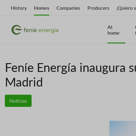
Skip
History
Homes
Companies
Producers
¡Quiero 
to
main
content
At
Image
Image
home
Feníe Energía inaugura s
Madrid
Noticias