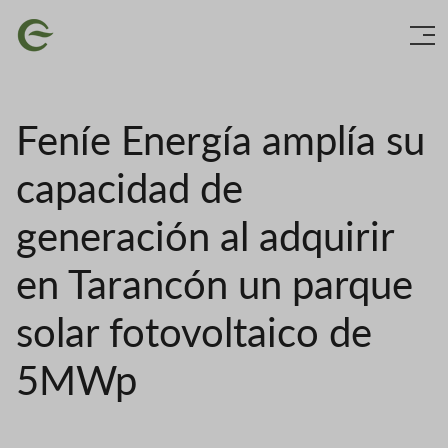
Vés
Imatge
al
contingut
Feníe Energía amplía su
capacidad de
generación al adquirir
en Tarancón un parque
solar fotovoltaico de
5MWp