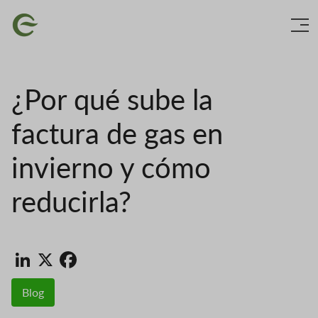
Vés
Imatge
al
contingut
¿Por qué sube la
factura de gas en
invierno y cómo
reducirla?
LinkedIn
X
Facebook
Blog