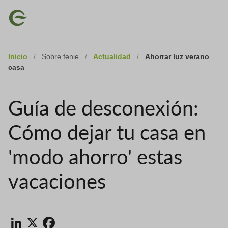
Skip
Imagen
to
main
content
Inicio
/
Sobre fenie
/
Actualidad
/
Ahorrar luz verano
casa
Guía de desconexión:
Cómo dejar tu casa en
'modo ahorro' estas
vacaciones
LinkedIn
X
Facebook