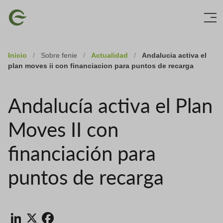
Skip
Imagen
to
main
content
Inicio
/
Sobre fenie
/
Actualidad
/
Andalucia activa el
plan moves ii con financiacion para puntos de recarga
Andalucía activa el Plan
Moves II con
financiación para
puntos de recarga
LinkedIn
X
Facebook