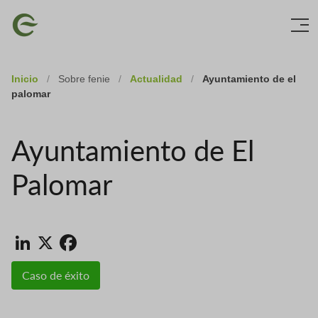
Skip
Imagen
to
main
content
Inicio
/
Sobre fenie
/
Actualidad
/
Ayuntamiento de el
palomar
Ayuntamiento de El
Palomar
LinkedIn
X
Facebook
Caso de éxito