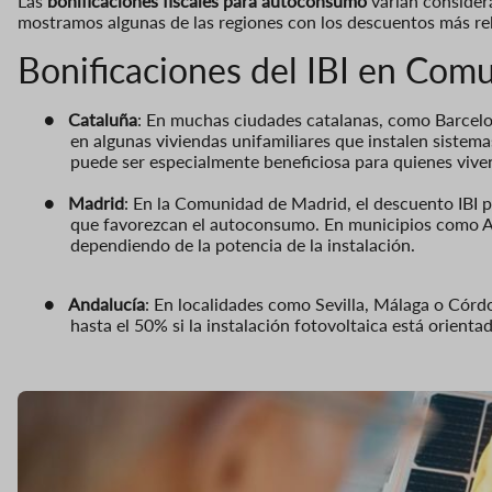
Las
bonificaciones fiscales para autoconsumo
varían considera
mostramos algunas de las regiones con los descuentos más rel
Bonificaciones del IBI en Co
●
Cataluña
: En muchas ciudades catalanas, como Barcelon
en algunas viviendas unifamiliares que instalen sistem
puede ser especialmente beneficiosa para quienes viven 
●
Madrid
: En la Comunidad de Madrid, el descuento IBI p
que favorezcan el autoconsumo. En municipios como Al
dependiendo de la potencia de la instalación.
●
Andalucía
: En localidades como Sevilla, Málaga o Córd
hasta el 50% si la instalación fotovoltaica está orient