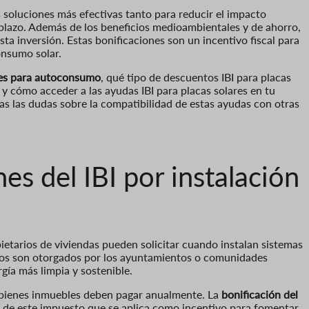
s soluciones más efectivas tanto para reducir el impacto
 plazo. Además de los beneficios medioambientales y de ahorro,
sta inversión. Estas bonificaciones son un incentivo fiscal para
onsumo solar.
ales para autoconsumo
, qué tipo de descuentos IBI para placas
, y cómo acceder a las ayudas IBI para placas solares en tu
 las dudas sobre la compatibilidad de estas ayudas con otras
es del IBI por instalación
ietarios de viviendas pueden solicitar cuando instalan sistemas
ntos son otorgados por los ayuntamientos o comunidades
gía más limpia y sostenible.
e bienes inmuebles deben pagar anualmente. La
bonificación del
n de este impuesto que se aplica como incentivo para fomentar