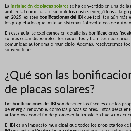
La
instalación de placas solares
se ha convertido en una de la
ambiental como para disminuir los costes energéticos a largo
en 2025, existen
bonificaciones del IBI
que facilitan aún más e
los propietarios que instalan sistemas fotovoltaicos de autoc
En esta guía, te explicamos en detalle las
bonificaciones fisc
solares están disponibles, los requisitos y trámites necesarios
comunidad autónoma o municipio. Además, resolveremos todas
subvenciones.
¿Qué son las bonificacion
de placas solares?
Las
bonificaciones del IBI
son descuentos fiscales que los prop
de energía renovable, como las placas solares. Estos descue
autónomas con el fin de promover la transición hacia una ener
El IBI es un impuesto municipal que todos los propietarios d
IBI por instalación de placas solares
se refiere a una reducció