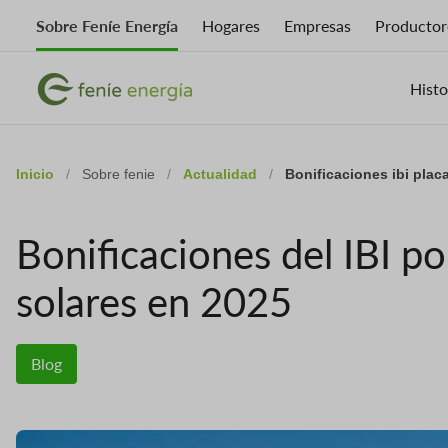
Skip
Sobre Feníe Energía
Hogares
Empresas
Productor
to
main
Imagen
content
Imagen
Histo
Inicio
/
Sobre fenie
/
Actualidad
/
Bonificaciones ibi plac
Bonificaciones del IBI po
solares en 2025
Blog