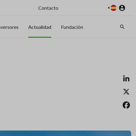
Imagen
Contacto
nversores
Actualidad
Fundación
Li
X
F