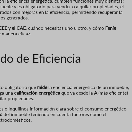
n la eficiencia energética, cumplen funciones muy distintas:
mueble y es obligatorio para vender o alquilar propiedades, el
rados con mejoras en la eficiencia, permitiendo recuperar la
rros generados.
 CEE y el CAE
, cuándo necesitas uno u otro, y cómo
Feníe
e manera eficaz.
do de Eficiencia
to obligatorio que
mide
la eficiencia energética de un inmueble,
rga una
calificación energética
que va desde la
A
(más eficiente)
ilar propiedades.
s o inquilinos información clara sobre el consumo energético
co
del inmueble teniendo en cuenta factores como el
ectrodomésticos.