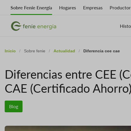
Skip
Sobre Feníe Energía
Hogares
Empresas
Productor
to
main
Imagen
content
Imagen
Histo
Inicio
/
Sobre fenie
/
Actualidad
/
Diferencia cee cae
Diferencias entre CEE (Ce
CAE (Certificado Ahorro
Blog