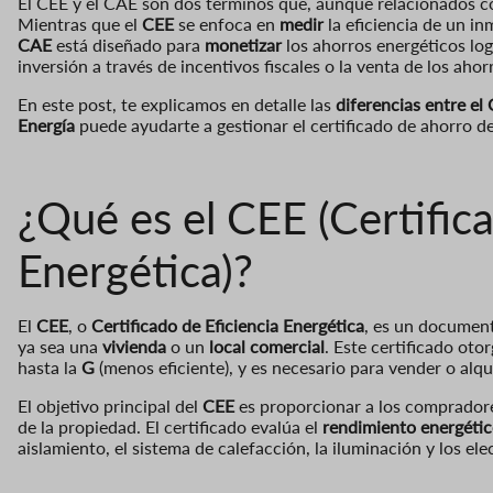
El CEE y el CAE son dos términos que, aunque relacionados co
Mientras que el
CEE
se enfoca en
medir
la eficiencia de un in
CAE
está diseñado para
monetizar
los ahorros energéticos log
inversión a través de incentivos fiscales o la venta de los aho
En este post, te explicamos en detalle las
diferencias entre el
Energía
puede ayudarte a gestionar el certificado de ahorro d
¿Qué es el CEE (Certifica
Energética)?
El
CEE
, o
Certificado de Eficiencia Energética
, es un documen
ya sea una
vivienda
o un
local comercial
. Este certificado oto
hasta la
G
(menos eficiente), y es necesario para vender o alqu
El objetivo principal del
CEE
es proporcionar a los compradore
de la propiedad. El certificado evalúa el
rendimiento energéti
aislamiento, el sistema de calefacción, la iluminación y los el