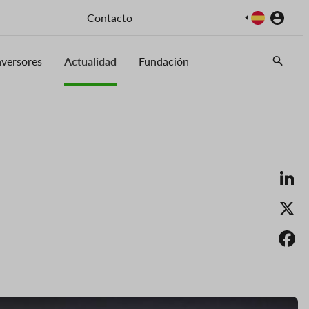
Imagen
Contacto
nversores
Actualidad
Fundación
Li
X
F