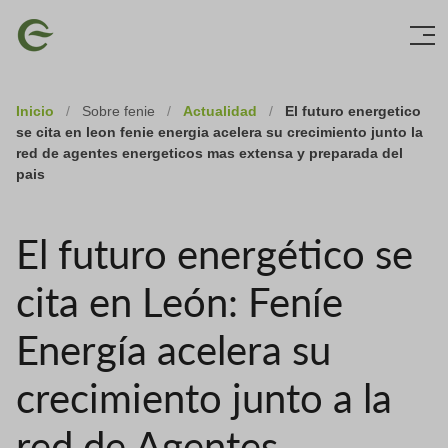
Skip
Imagen
to
main
content
Inicio
/
Sobre fenie
/
Actualidad
/
El futuro energetico
se cita en leon fenie energia acelera su crecimiento junto la
red de agentes energeticos mas extensa y preparada del
pais
El futuro energético se
cita en León: Feníe
Energía acelera su
crecimiento junto a la
red de Agentes