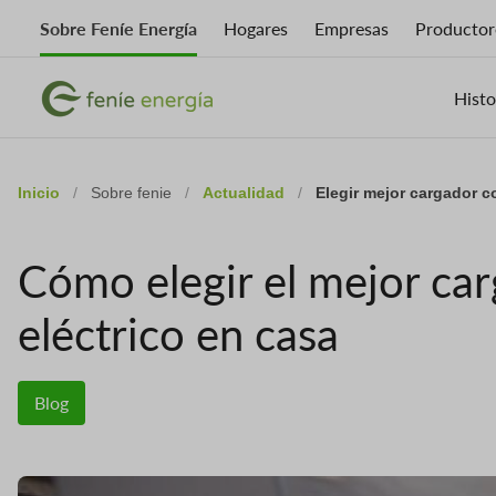
Skip
Sobre Feníe Energía
Hogares
Empresas
Productor
to
main
Imagen
content
Imagen
Histo
Inicio
/
Sobre fenie
/
Actualidad
/
Elegir mejor cargador c
Cómo elegir el mejor ca
eléctrico en casa
Blog