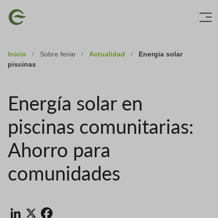
Skip
Imagen
to
main
content
Inicio
/
Sobre fenie
/
Actualidad
/
Energia solar
piscinas
Energía solar en
piscinas comunitarias:
Ahorro para
comunidades
LinkedIn
X
Facebook