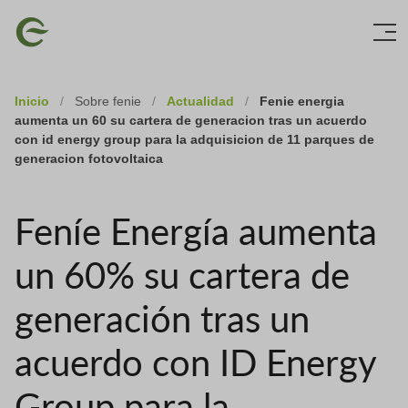
Skip
Imagen
to
main
content
Inicio
/
Sobre fenie
/
Actualidad
/
Fenie energia
aumenta un 60 su cartera de generacion tras un acuerdo
con id energy group para la adquisicion de 11 parques de
generacion fotovoltaica
Feníe Energía aumenta
un 60% su cartera de
generación tras un
acuerdo con ID Energy
Group para la