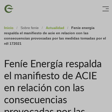
Skip
Imagen
to
main
content
Inicio
/
Sobre fenie
/
Actualidad
/
Fenie energia
respalda el manifiesto de acie en relacion con las
consecuencias provocadas por las medidas tomadas por el
rdl 172021
Feníe Energía respalda
el manifiesto de ACIE
en relación con las
consecuencias
provocadas por las