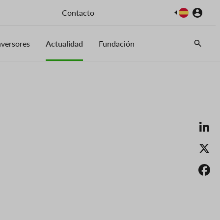
Imagen
Contacto
nversores
Actualidad
Fundación
Li
X
F