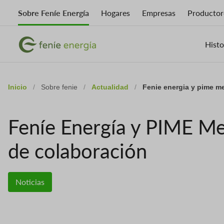
Skip
Sobre Feníe Energía
Hogares
Empresas
Productor
to
main
Imagen
content
Imagen
Histo
Inicio
/
Sobre fenie
/
Actualidad
/
Fenie energia y pime m
Feníe Energía y PIME Me
de colaboración
Noticias