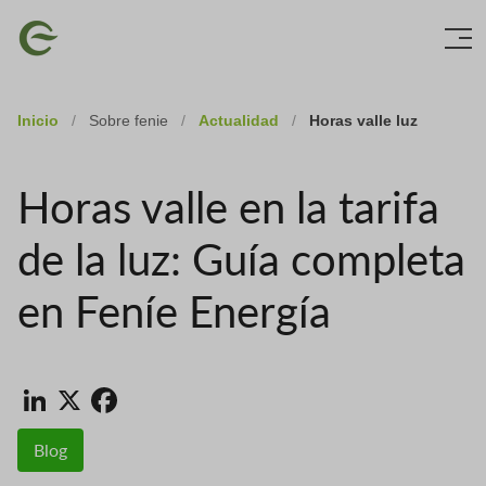
Skip
Imagen
to
main
content
Inicio
/
Sobre fenie
/
Actualidad
/
Horas valle luz
Horas valle en la tarifa
de la luz: Guía completa
en Feníe Energía
LinkedIn
X
Facebook
Blog