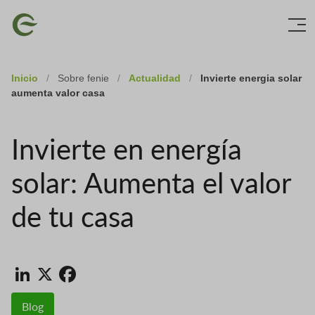
Skip
Imagen
to
main
content
Inicio
/
Sobre fenie
/
Actualidad
/
Invierte energia solar
aumenta valor casa
Invierte en energía
solar: Aumenta el valor
de tu casa
LinkedIn
X
Facebook
Blog