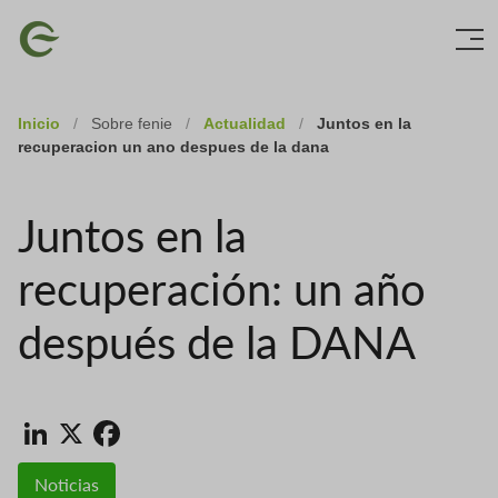
Skip
Imagen
to
main
content
Inicio
/
Sobre fenie
/
Actualidad
/
Juntos en la
recuperacion un ano despues de la dana
Juntos en la
recuperación: un año
después de la DANA
LinkedIn
X
Facebook
Noticias