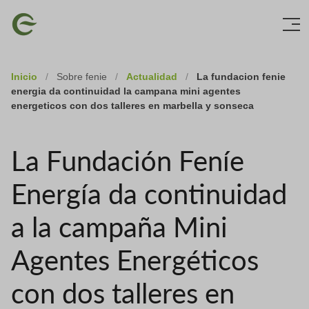
Skip
Imagen
to
main
content
Inicio
/
Sobre fenie
/
Actualidad
/
La fundacion fenie
energia da continuidad la campana mini agentes
energeticos con dos talleres en marbella y sonseca
La Fundación Feníe
Energía da continuidad
a la campaña Mini
Agentes Energéticos
con dos talleres en