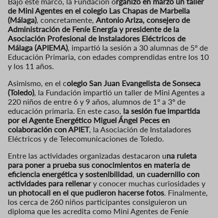
Bajo este marco, la Fundación o
rganizó en marzo un taller
de Mini Agentes en el colegio Las Chapas de Marbella
(Málaga)
, concretamente,
Antonio Ariza, consejero de
Administración de Feníe Energía y presidente de la
Asociación Profesional de Instaladores Eléctricos de
Málaga (APIEMA)
, impartió la sesión a 30 alumnas de 5º de
Educación Primaria, con edades comprendidas entre los 10
y los 11 años.
Asimismo, en el c
olegio San Juan Evangelista de Sonseca
(Toledo)
, la Fundación impartió un taller de Mini Agentes a
220 niños de entre 6 y 9 años, alumnos de 1º a 3º de
educación primaria. En este caso,
la sesión fue impartida
por el Agente Energético Miguel Ángel Peces en
colaboración con APIET
, la Asociación de Instaladores
Eléctricos y de Telecomunicaciones de Toledo.
Entre las actividades organizadas destacaron u
na ruleta
para poner a prueba sus conocimientos en materia de
eficiencia energética y sostenibilidad
,
un cuadernillo con
actividades para rellenar
y conocer muchas curiosidades y
un photocall en el que pudieron hacerse fotos
. Finalmente,
los cerca de 260 niños participantes consiguieron un
diploma que les acredita como Mini Agentes de Feníe