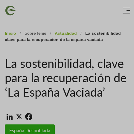
Skip
Imagen
to
main
content
Inicio
/
Sobre fenie
/
Actualidad
/
La sostenibilidad
clave para la recuperacion de la espana vaciada
La sostenibilidad, clave
para la recuperación de
‘La España Vaciada’
LinkedIn
X
Facebook
España Despoblada